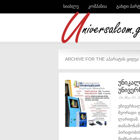
სიახლე
კომპანია
გახდი პარ
ARCHIVE FOR THE ᲐᲞᲐᲠᲐᲢᲘᲡ ᲧᲘᲓᲕᲐ
უნიკალ
უნივერ
On May 03, 2
უნივერსალ
მეორადი ფ
ლარიდან. 
თანამონაწ
პირადობის
მომსახურე