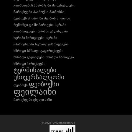
გადახდების აპარატები
მომენტალური
ჩარიცხვები
პაიბოქსი
პაიბოხსი
პეიბოქს
პეიბოქსი
პეიბოხ
პეიბოხი
რემონტი და მომარაგება
სცრაპი
გადარიცხვები
სცრაპი გადახდები
სცრაპი ჩარიცხვები
სცრაპი
ცჰარიცხვები
სცრაფი ცჰარიცხვები
სწრაფი
სწრაფი გადარიცხვები
სწრაფი გადახდები
სწრაფი ჩარიცხვა
სწრაფი ჩარიცხვები
ტერმინალები
უნივერსალკომი
ფეიბოქსი
ფეიბოქს
ფეილაინი
ჩარიცხვები
ცხელი ხაზი
© 2026
Universalcom.Ge