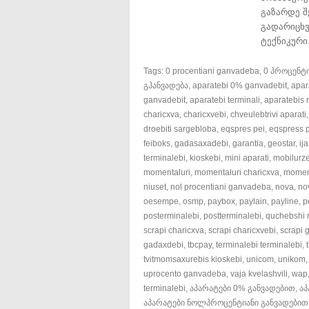
გაზარდე შ
გადარიცხვ
ტექნიკური.
Tags:
0 procentiani ganvadeba
,
0 პროცენტი
გჰანვადება
,
aparatebi 0% ganvadebit
,
apar
ganvadebit
,
aparatebi terminali
,
aparatebis 
charicxva
,
charicxvebi
,
chveulebtrivi aparati
droebiti sargebloba
,
eqspres pei
,
eqspress 
feiboks
,
gadasaxadebi
,
garantia
,
geostar
,
ij
terminalebi
,
kioskebi
,
mini aparati
,
mobilurze
momentaluri
,
momentaluri charicxva
,
moment
niuset
,
nol procentiani ganvadeba
,
nova
,
no
oesempe
,
osmp
,
paybox
,
paylain
,
payline
,
p
posterminalebi
,
postterminalebi
,
quchebshi r
scrapi charicxva
,
scrapi charicxvebi
,
scrapi 
gadaxdebi
,
tbcpay
,
terminalebi terminalebi
,
tvitmomsaxurebis kioskebi
,
unicom
,
unikom
uprocento ganvadeba
,
vaja kvelashvili
,
wap
terminalebi
,
აპარატები 0% განვადებით
,
აპ
აპარატები ნოლპროცენტიანი განვადებით