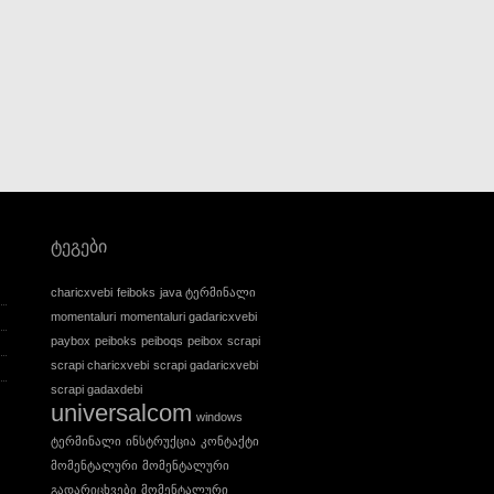
ტეგები
charicxvebi
feiboks
java ტერმინალი
momentaluri
momentaluri gadaricxvebi
paybox
peiboks
peiboqs
peibox
scrapi
scrapi charicxvebi
scrapi gadaricxvebi
scrapi gadaxdebi
universalcom
windows
ტერმინალი
ინსტრუქცია
კონტაქტი
მომენტალური
მომენტალური
გადარიცხვები
მომენტალური