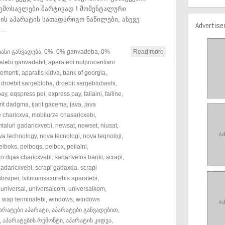
ემოსავლები მარტივად ! მომენტალური
ის აპარატის სათადარიგო ნაწილები, ასევე
Advertis
..
ანი განვადება
,
0%
,
0% ganvadeba
,
0%
Read more
atebi ganvadebit
,
aparatebi nolprocentiani
remonti
,
aparatis kidva
,
bank of georgia
,
,
droebit sargebloba
,
droebit sargeblobashi
,
pay
,
eqspress pei
,
express pay
,
failaini
,
failine
,
arit dadgma
,
ijarit gacema
,
java
,
java
 charicxva
,
mobilurze chasaricxebi
,
aluri gadaricxvebi
,
newsat
,
newset
,
niusat
,
va technology
,
nova tecnologi
,
nova teqnoloji
,
eiboks
,
peiboqs
,
peibox
,
peilaini
,
o dgas charicxvebi
,
saqartvelos banki
,
scrapi
,
gadaricxvebi
,
scrapi gadaxda
,
scrapi
tibisipei
,
tvitmomsaxurebis aparatebi
,
,
universal
,
universalcom
,
universalkom
,
,
wap terminalebi
,
windows
,
windows
არატები აპარატი
,
აპარატები განვადებით
,
,
აპარატების რემონტი
,
აპარატის კიდვა
,