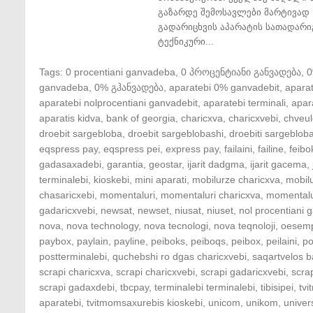
გაზარდე შემოსავლები მარტივად 
გადარიცხვის აპარატის სათადარი
ტექნიკური...
Tags:
0 procentiani ganvadeba
,
0 პროცენტიანი განვადება
,
ganvadeba
,
0% გჰანვადება
,
aparatebi 0% ganvadebit
,
apara
aparatebi nolprocentiani ganvadebit
,
aparatebi terminali
,
apar
aparatis kidva
,
bank of georgia
,
charicxva
,
charicxvebi
,
chveul
droebit sargebloba
,
droebit sargeblobashi
,
droebiti sargeblob
eqspress pay
,
eqspress pei
,
express pay
,
failaini
,
failine
,
feibo
gadasaxadebi
,
garantia
,
geostar
,
ijarit dadgma
,
ijarit gacema
,
terminalebi
,
kioskebi
,
mini aparati
,
mobilurze charicxva
,
mobil
chasaricxebi
,
momentaluri
,
momentaluri charicxva
,
momentalu
gadaricxvebi
,
newsat
,
newset
,
niusat
,
niuset
,
nol procentiani
nova
,
nova technology
,
nova tecnologi
,
nova teqnoloji
,
oesem
paybox
,
paylain
,
payline
,
peiboks
,
peiboqs
,
peibox
,
peilaini
,
po
postterminalebi
,
quchebshi ro dgas charicxvebi
,
saqartvelos b
scrapi charicxva
,
scrapi charicxvebi
,
scrapi gadaricxvebi
,
scra
scrapi gadaxdebi
,
tbcpay
,
terminalebi terminalebi
,
tibisipei
,
tv
aparatebi
,
tvitmomsaxurebis kioskebi
,
unicom
,
unikom
,
univer