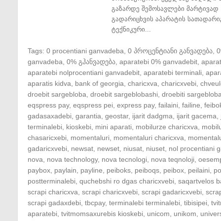
გაზარდე შემოსავლები მარტივად 
გადარიცხვის აპარატის სათადარი
ტექნიკური...
Tags:
0 procentiani ganvadeba
,
0 პროცენტიანი განვადება
,
ganvadeba
,
0% გჰანვადება
,
aparatebi 0% ganvadebit
,
apara
aparatebi nolprocentiani ganvadebit
,
aparatebi terminali
,
apar
aparatis kidva
,
bank of georgia
,
charicxva
,
charicxvebi
,
chveul
droebit sargebloba
,
droebit sargeblobashi
,
droebiti sargeblob
eqspress pay
,
eqspress pei
,
express pay
,
failaini
,
failine
,
feibo
gadasaxadebi
,
garantia
,
geostar
,
ijarit dadgma
,
ijarit gacema
,
terminalebi
,
kioskebi
,
mini aparati
,
mobilurze charicxva
,
mobil
chasaricxebi
,
momentaluri
,
momentaluri charicxva
,
momentalu
gadaricxvebi
,
newsat
,
newset
,
niusat
,
niuset
,
nol procentiani
nova
,
nova technology
,
nova tecnologi
,
nova teqnoloji
,
oesem
paybox
,
paylain
,
payline
,
peiboks
,
peiboqs
,
peibox
,
peilaini
,
po
postterminalebi
,
quchebshi ro dgas charicxvebi
,
saqartvelos b
scrapi charicxva
,
scrapi charicxvebi
,
scrapi gadaricxvebi
,
scra
scrapi gadaxdebi
,
tbcpay
,
terminalebi terminalebi
,
tibisipei
,
tv
aparatebi
,
tvitmomsaxurebis kioskebi
,
unicom
,
unikom
,
univer