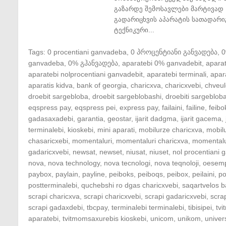
გაზარდე შემოსავლები მარტივად 
გადარიცხვის აპარატის სათადარი
ტექნიკური...
Tags:
0 procentiani ganvadeba
,
0 პროცენტიანი განვადება
,
ganvadeba
,
0% გჰანვადება
,
aparatebi 0% ganvadebit
,
apara
aparatebi nolprocentiani ganvadebit
,
aparatebi terminali
,
apar
aparatis kidva
,
bank of georgia
,
charicxva
,
charicxvebi
,
chveul
droebit sargebloba
,
droebit sargeblobashi
,
droebiti sargeblob
eqspress pay
,
eqspress pei
,
express pay
,
failaini
,
failine
,
feibo
gadasaxadebi
,
garantia
,
geostar
,
ijarit dadgma
,
ijarit gacema
,
terminalebi
,
kioskebi
,
mini aparati
,
mobilurze charicxva
,
mobil
chasaricxebi
,
momentaluri
,
momentaluri charicxva
,
momentalu
gadaricxvebi
,
newsat
,
newset
,
niusat
,
niuset
,
nol procentiani
nova
,
nova technology
,
nova tecnologi
,
nova teqnoloji
,
oesem
paybox
,
paylain
,
payline
,
peiboks
,
peiboqs
,
peibox
,
peilaini
,
po
postterminalebi
,
quchebshi ro dgas charicxvebi
,
saqartvelos b
scrapi charicxva
,
scrapi charicxvebi
,
scrapi gadaricxvebi
,
scra
scrapi gadaxdebi
,
tbcpay
,
terminalebi terminalebi
,
tibisipei
,
tv
aparatebi
,
tvitmomsaxurebis kioskebi
,
unicom
,
unikom
,
univer