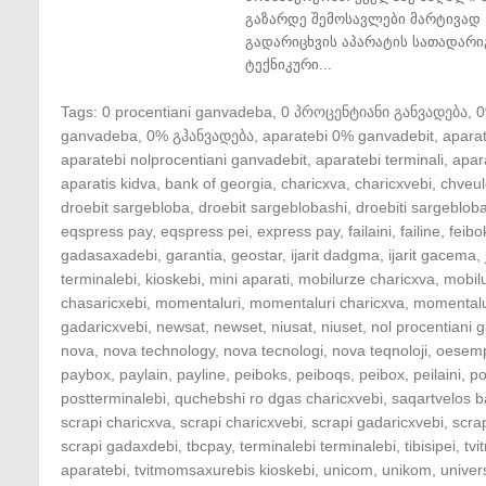
გაზარდე შემოსავლები მარტივად 
გადარიცხვის აპარატის სათადარი
ტექნიკური...
Tags:
0 procentiani ganvadeba
,
0 პროცენტიანი განვადება
,
ganvadeba
,
0% გჰანვადება
,
aparatebi 0% ganvadebit
,
apara
aparatebi nolprocentiani ganvadebit
,
aparatebi terminali
,
apar
aparatis kidva
,
bank of georgia
,
charicxva
,
charicxvebi
,
chveul
droebit sargebloba
,
droebit sargeblobashi
,
droebiti sargeblob
eqspress pay
,
eqspress pei
,
express pay
,
failaini
,
failine
,
feibo
gadasaxadebi
,
garantia
,
geostar
,
ijarit dadgma
,
ijarit gacema
,
terminalebi
,
kioskebi
,
mini aparati
,
mobilurze charicxva
,
mobil
chasaricxebi
,
momentaluri
,
momentaluri charicxva
,
momentalu
gadaricxvebi
,
newsat
,
newset
,
niusat
,
niuset
,
nol procentiani
nova
,
nova technology
,
nova tecnologi
,
nova teqnoloji
,
oesem
paybox
,
paylain
,
payline
,
peiboks
,
peiboqs
,
peibox
,
peilaini
,
po
postterminalebi
,
quchebshi ro dgas charicxvebi
,
saqartvelos b
scrapi charicxva
,
scrapi charicxvebi
,
scrapi gadaricxvebi
,
scra
scrapi gadaxdebi
,
tbcpay
,
terminalebi terminalebi
,
tibisipei
,
tv
aparatebi
,
tvitmomsaxurebis kioskebi
,
unicom
,
unikom
,
univer