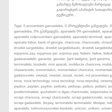
გაზარდე შემოსავლები მარტივად 
გადარიცხვის აპარატის სათადარი
ტექნიკური...
Tags:
0 procentiani ganvadeba
,
0 პროცენტიანი განვადება
,
ganvadeba
,
0% გჰანვადება
,
aparatebi 0% ganvadebit
,
apara
aparatebi nolprocentiani ganvadebit
,
aparatebi terminali
,
apar
aparatis kidva
,
bank of georgia
,
charicxva
,
charicxvebi
,
chveul
droebit sargebloba
,
droebit sargeblobashi
,
droebiti sargeblob
eqspress pay
,
eqspress pei
,
express pay
,
failaini
,
failine
,
feibo
gadasaxadebi
,
garantia
,
geostar
,
ijarit dadgma
,
ijarit gacema
,
terminalebi
,
kioskebi
,
mini aparati
,
mobilurze charicxva
,
mobil
chasaricxebi
,
momentaluri
,
momentaluri charicxva
,
momentalu
gadaricxvebi
,
newsat
,
newset
,
niusat
,
niuset
,
nol procentiani
nova
,
nova technology
,
nova tecnologi
,
nova teqnoloji
,
oesem
paybox
,
paylain
,
payline
,
peiboks
,
peiboqs
,
peibox
,
peilaini
,
po
postterminalebi
,
quchebshi ro dgas charicxvebi
,
saqartvelos b
scrapi charicxva
,
scrapi charicxvebi
,
scrapi gadaricxvebi
,
scra
scrapi gadaxdebi
,
tbcpay
,
terminalebi terminalebi
,
tibisipei
,
tv
aparatebi
,
tvitmomsaxurebis kioskebi
,
unicom
,
unikom
,
univer