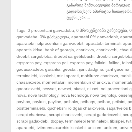
გაზარდე შემოსავლები მარტივად 
გადარიცხვის აპარატის სათადარი
ტექნიკური...
Tags:
0 procentiani ganvadeba
,
0 პროცენტიანი განვადება
,
ganvadeba
,
0% გჰანვადება
,
aparatebi 0% ganvadebit
,
apara
aparatebi nolprocentiani ganvadebit
,
aparatebi terminali
,
apar
aparatis kidva
,
bank of georgia
,
charicxva
,
charicxvebi
,
chveul
droebit sargebloba
,
droebit sargeblobashi
,
droebiti sargeblob
eqspress pay
,
eqspress pei
,
express pay
,
failaini
,
failine
,
feibo
gadasaxadebi
,
garantia
,
geostar
,
ijarit dadgma
,
ijarit gacema
,
terminalebi
,
kioskebi
,
mini aparati
,
mobilurze charicxva
,
mobil
chasaricxebi
,
momentaluri
,
momentaluri charicxva
,
momentalu
gadaricxvebi
,
newsat
,
newset
,
niusat
,
niuset
,
nol procentiani
nova
,
nova technology
,
nova tecnologi
,
nova teqnoloji
,
oesem
paybox
,
paylain
,
payline
,
peiboks
,
peiboqs
,
peibox
,
peilaini
,
po
postterminalebi
,
quchebshi ro dgas charicxvebi
,
saqartvelos b
scrapi charicxva
,
scrapi charicxvebi
,
scrapi gadaricxvebi
,
scra
scrapi gadaxdebi
,
tbcpay
,
terminalebi terminalebi
,
tibisipei
,
tv
aparatebi
,
tvitmomsaxurebis kioskebi
,
unicom
,
unikom
,
univer