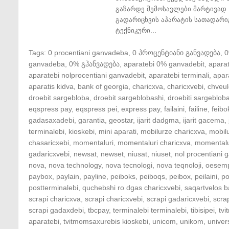
გაზარდე შემოსავლები მარტივად 
გადარიცხვის აპარატის სათადარი
ტექნიკური...
Tags:
0 procentiani ganvadeba
,
0 პროცენტიანი განვადება
,
ganvadeba
,
0% გჰანვადება
,
aparatebi 0% ganvadebit
,
apara
aparatebi nolprocentiani ganvadebit
,
aparatebi terminali
,
apar
aparatis kidva
,
bank of georgia
,
charicxva
,
charicxvebi
,
chveul
droebit sargebloba
,
droebit sargeblobashi
,
droebiti sargeblob
eqspress pay
,
eqspress pei
,
express pay
,
failaini
,
failine
,
feibo
gadasaxadebi
,
garantia
,
geostar
,
ijarit dadgma
,
ijarit gacema
,
terminalebi
,
kioskebi
,
mini aparati
,
mobilurze charicxva
,
mobil
chasaricxebi
,
momentaluri
,
momentaluri charicxva
,
momentalu
gadaricxvebi
,
newsat
,
newset
,
niusat
,
niuset
,
nol procentiani
nova
,
nova technology
,
nova tecnologi
,
nova teqnoloji
,
oesem
paybox
,
paylain
,
payline
,
peiboks
,
peiboqs
,
peibox
,
peilaini
,
po
postterminalebi
,
quchebshi ro dgas charicxvebi
,
saqartvelos b
scrapi charicxva
,
scrapi charicxvebi
,
scrapi gadaricxvebi
,
scra
scrapi gadaxdebi
,
tbcpay
,
terminalebi terminalebi
,
tibisipei
,
tv
aparatebi
,
tvitmomsaxurebis kioskebi
,
unicom
,
unikom
,
univer