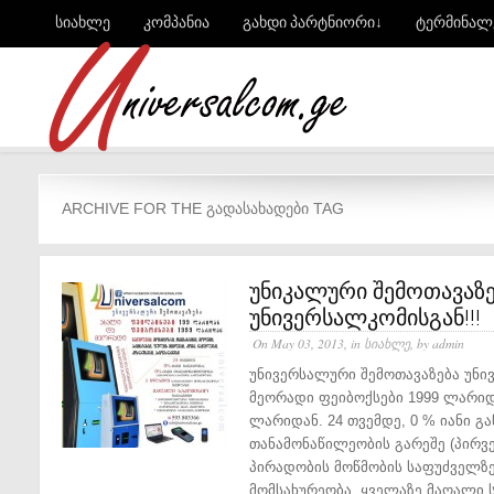
სიახლე
კომპანია
გახდი პარტნიორი↓
ტერმინალ
ARCHIVE FOR THE ᲒᲐᲓᲐᲡᲐᲮᲐᲓᲔᲑᲘ TAG
უნიკალური შემოთავაზე
უნივერსალკომისგან!!!
On May 03, 2013, in
სიახლე
, by admin
უნივერსალური შემოთავაზება უნი
მეორადი ფეიბოქსები 1999 ლარიდ
ლარიდან. 24 თვემდე, 0 % იანი გა
თანამონაწილეობის გარეშე (პირვე
პირადობის მოწმობის საფუძველზე
მომსახურეობა. ყველაზე მაღალი ს