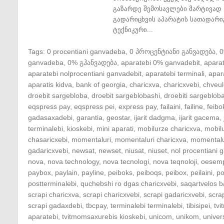
გაზარდე შემოსავლები მარტივად 
გადარიცხვის აპარატის სათადარი
ტექნიკური...
Tags:
0 procentiani ganvadeba
,
0 პროცენტიანი განვადება
,
ganvadeba
,
0% გჰანვადება
,
aparatebi 0% ganvadebit
,
apara
aparatebi nolprocentiani ganvadebit
,
aparatebi terminali
,
apar
aparatis kidva
,
bank of georgia
,
charicxva
,
charicxvebi
,
chveul
droebit sargebloba
,
droebit sargeblobashi
,
droebiti sargeblob
eqspress pay
,
eqspress pei
,
express pay
,
failaini
,
failine
,
feibo
gadasaxadebi
,
garantia
,
geostar
,
ijarit dadgma
,
ijarit gacema
,
terminalebi
,
kioskebi
,
mini aparati
,
mobilurze charicxva
,
mobil
chasaricxebi
,
momentaluri
,
momentaluri charicxva
,
momentalu
gadaricxvebi
,
newsat
,
newset
,
niusat
,
niuset
,
nol procentiani
nova
,
nova technology
,
nova tecnologi
,
nova teqnoloji
,
oesem
paybox
,
paylain
,
payline
,
peiboks
,
peiboqs
,
peibox
,
peilaini
,
po
postterminalebi
,
quchebshi ro dgas charicxvebi
,
saqartvelos b
scrapi charicxva
,
scrapi charicxvebi
,
scrapi gadaricxvebi
,
scra
scrapi gadaxdebi
,
tbcpay
,
terminalebi terminalebi
,
tibisipei
,
tv
aparatebi
,
tvitmomsaxurebis kioskebi
,
unicom
,
unikom
,
univer