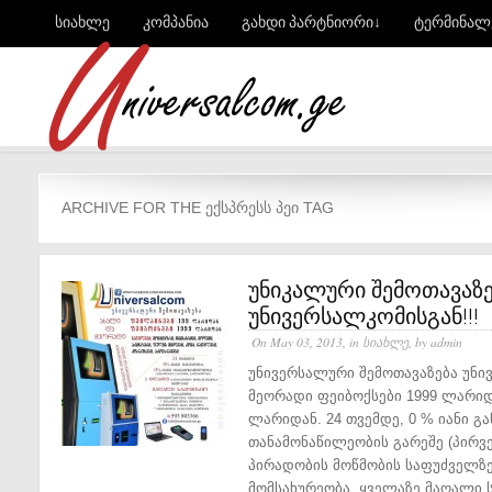
სიახლე
კომპანია
გახდი პარტნიორი↓
ტერმინალ
ARCHIVE FOR THE ᲔᲥᲡᲞᲠᲔᲡᲡ ᲞᲔᲘ TAG
უნიკალური შემოთავაზე
უნივერსალკომისგან!!!
On May 03, 2013, in
სიახლე
, by admin
უნივერსალური შემოთავაზება უნი
მეორადი ფეიბოქსები 1999 ლარიდ
ლარიდან. 24 თვემდე, 0 % იანი გა
თანამონაწილეობის გარეშე (პირვე
პირადობის მოწმობის საფუძველზე
მომსახურეობა. ყველაზე მაღალი ს