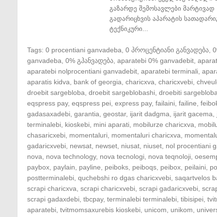
გაზარდე შემოსავლები მარტივად 
გადარიცხვის აპარატის სათადარი
ტექნიკური...
Tags:
0 procentiani ganvadeba
,
0 პროცენტიანი განვადება
,
ganvadeba
,
0% გჰანვადება
,
aparatebi 0% ganvadebit
,
apara
aparatebi nolprocentiani ganvadebit
,
aparatebi terminali
,
apar
aparatis kidva
,
bank of georgia
,
charicxva
,
charicxvebi
,
chveul
droebit sargebloba
,
droebit sargeblobashi
,
droebiti sargeblob
eqspress pay
,
eqspress pei
,
express pay
,
failaini
,
failine
,
feibo
gadasaxadebi
,
garantia
,
geostar
,
ijarit dadgma
,
ijarit gacema
,
terminalebi
,
kioskebi
,
mini aparati
,
mobilurze charicxva
,
mobil
chasaricxebi
,
momentaluri
,
momentaluri charicxva
,
momentalu
gadaricxvebi
,
newsat
,
newset
,
niusat
,
niuset
,
nol procentiani
nova
,
nova technology
,
nova tecnologi
,
nova teqnoloji
,
oesem
paybox
,
paylain
,
payline
,
peiboks
,
peiboqs
,
peibox
,
peilaini
,
po
postterminalebi
,
quchebshi ro dgas charicxvebi
,
saqartvelos b
scrapi charicxva
,
scrapi charicxvebi
,
scrapi gadaricxvebi
,
scra
scrapi gadaxdebi
,
tbcpay
,
terminalebi terminalebi
,
tibisipei
,
tv
aparatebi
,
tvitmomsaxurebis kioskebi
,
unicom
,
unikom
,
univer