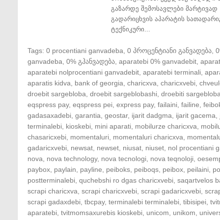
გაზარდე შემოსავლები მარტივად 
გადარიცხვის აპარატის სათადარი
ტექნიკური...
Tags:
0 procentiani ganvadeba
,
0 პროცენტიანი განვადება
,
ganvadeba
,
0% გჰანვადება
,
aparatebi 0% ganvadebit
,
apara
aparatebi nolprocentiani ganvadebit
,
aparatebi terminali
,
apar
aparatis kidva
,
bank of georgia
,
charicxva
,
charicxvebi
,
chveul
droebit sargebloba
,
droebit sargeblobashi
,
droebiti sargeblob
eqspress pay
,
eqspress pei
,
express pay
,
failaini
,
failine
,
feibo
gadasaxadebi
,
garantia
,
geostar
,
ijarit dadgma
,
ijarit gacema
,
terminalebi
,
kioskebi
,
mini aparati
,
mobilurze charicxva
,
mobil
chasaricxebi
,
momentaluri
,
momentaluri charicxva
,
momentalu
gadaricxvebi
,
newsat
,
newset
,
niusat
,
niuset
,
nol procentiani
nova
,
nova technology
,
nova tecnologi
,
nova teqnoloji
,
oesem
paybox
,
paylain
,
payline
,
peiboks
,
peiboqs
,
peibox
,
peilaini
,
po
postterminalebi
,
quchebshi ro dgas charicxvebi
,
saqartvelos b
scrapi charicxva
,
scrapi charicxvebi
,
scrapi gadaricxvebi
,
scra
scrapi gadaxdebi
,
tbcpay
,
terminalebi terminalebi
,
tibisipei
,
tv
aparatebi
,
tvitmomsaxurebis kioskebi
,
unicom
,
unikom
,
univer