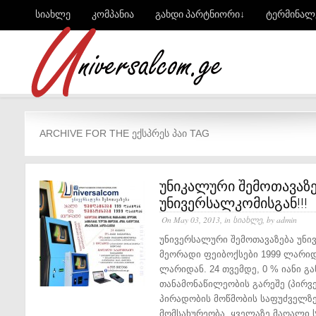
სიახლე
კომპანია
გახდი პარტნიორი↓
ტერმინალ
ARCHIVE FOR THE ᲔᲥᲡᲞᲠᲔᲡ ᲞᲐᲘ TAG
უნიკალური შემოთავაზე
უნივერსალკომისგან!!!
On May 03, 2013, in
სიახლე
, by admin
უნივერსალური შემოთავაზება უნი
მეორადი ფეიბოქსები 1999 ლარიდ
ლარიდან. 24 თვემდე, 0 % იანი გა
თანამონაწილეობის გარეშე (პირვე
პირადობის მოწმობის საფუძველზე
მომსახურეობა. ყველაზე მაღალი ს