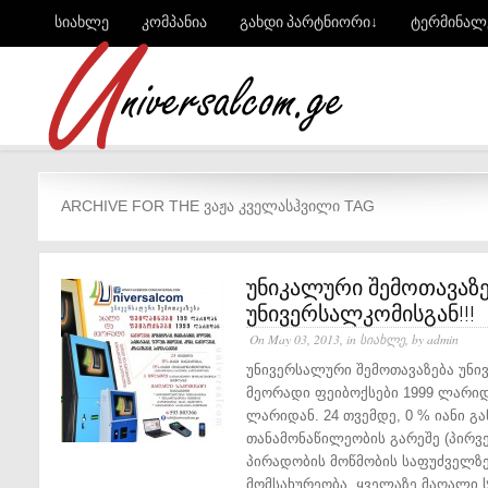
სიახლე
კომპანია
გახდი პარტნიორი↓
ტერმინალ
ARCHIVE FOR THE ᲕᲐᲟᲐ ᲙᲕᲔᲚᲐᲡᲰᲕᲘᲚᲘ TAG
უნიკალური შემოთავაზე
უნივერსალკომისგან!!!
On May 03, 2013, in
სიახლე
, by admin
უნივერსალური შემოთავაზება უნი
მეორადი ფეიბოქსები 1999 ლარიდ
ლარიდან. 24 თვემდე, 0 % იანი გა
თანამონაწილეობის გარეშე (პირვე
პირადობის მოწმობის საფუძველზე
მომსახურეობა. ყველაზე მაღალი ს