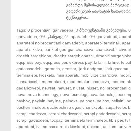
გაზარდე შემოსავლები მარტივად 
გადარიცხვის აპარატის სათადარი
ტექნიკური...
Tags:
0 procentiani ganvadeba
,
0 პროცენტიანი განვადება
,
ganvadeba
,
0% გჰანვადება
,
aparatebi 0% ganvadebit
,
apara
aparatebi nolprocentiani ganvadebit
,
aparatebi terminali
,
apar
aparatis kidva
,
bank of georgia
,
charicxva
,
charicxvebi
,
chveul
droebit sargebloba
,
droebit sargeblobashi
,
droebiti sargeblob
eqspress pay
,
eqspress pei
,
express pay
,
failaini
,
failine
,
feibo
gadasaxadebi
,
garantia
,
geostar
,
ijarit dadgma
,
ijarit gacema
,
terminalebi
,
kioskebi
,
mini aparati
,
mobilurze charicxva
,
mobil
chasaricxebi
,
momentaluri
,
momentaluri charicxva
,
momentalu
gadaricxvebi
,
newsat
,
newset
,
niusat
,
niuset
,
nol procentiani
nova
,
nova technology
,
nova tecnologi
,
nova teqnoloji
,
oesem
paybox
,
paylain
,
payline
,
peiboks
,
peiboqs
,
peibox
,
peilaini
,
po
postterminalebi
,
quchebshi ro dgas charicxvebi
,
saqartvelos b
scrapi charicxva
,
scrapi charicxvebi
,
scrapi gadaricxvebi
,
scra
scrapi gadaxdebi
,
tbcpay
,
terminalebi terminalebi
,
tibisipei
,
tv
aparatebi
,
tvitmomsaxurebis kioskebi
,
unicom
,
unikom
,
univer