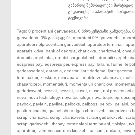
გაზარდე შემოსავლები მარტივად 
გადარიცხვის აპარატის სათადარი
ტექნიკური...
Tags:
0 procentiani ganvadeba
,
0 პროცენტიანი განვადება
,
ganvadeba
,
0% გჰანვადება
,
aparatebi 0% ganvadebit
,
apara
aparatebi nolprocentiani ganvadebit
,
aparatebi terminali
,
apar
aparatis kidva
,
bank of georgia
,
charicxva
,
charicxvebi
,
chveul
droebit sargebloba
,
droebit sargeblobashi
,
droebiti sargeblob
eqspress pay
,
eqspress pei
,
express pay
,
failaini
,
failine
,
feibo
gadasaxadebi
,
garantia
,
geostar
,
ijarit dadgma
,
ijarit gacema
,
terminalebi
,
kioskebi
,
mini aparati
,
mobilurze charicxva
,
mobil
chasaricxebi
,
momentaluri
,
momentaluri charicxva
,
momentalu
gadaricxvebi
,
newsat
,
newset
,
niusat
,
niuset
,
nol procentiani
nova
,
nova technology
,
nova tecnologi
,
nova teqnoloji
,
oesem
paybox
,
paylain
,
payline
,
peiboks
,
peiboqs
,
peibox
,
peilaini
,
po
postterminalebi
,
quchebshi ro dgas charicxvebi
,
saqartvelos b
scrapi charicxva
,
scrapi charicxvebi
,
scrapi gadaricxvebi
,
scra
scrapi gadaxdebi
,
tbcpay
,
terminalebi terminalebi
,
tibisipei
,
tv
aparatebi
,
tvitmomsaxurebis kioskebi
,
unicom
,
unikom
,
univer