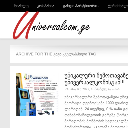
სიახლე
კომპანია
გახდი პარტნიორი↓
ტერმინალ
ARCHIVE FOR THE ᲕᲐᲟᲐ ᲙᲕᲔᲚᲐᲡᲰᲘᲚᲘ TAG
უნიკალური შემოთავაზე
უნივერსალკომისგან!!!
On May 03, 2013, in
სიახლე
, by admin
უნივერსალური შემოთავაზება უნი
მეორადი ფეიბოქსები 1999 ლარიდ
ლარიდან. 24 თვემდე, 0 % იანი გა
თანამონაწილეობის გარეშე (პირვე
პირადობის მოწმობის საფუძველზე
მომსახურეობა. ყველაზე მაღალი ს