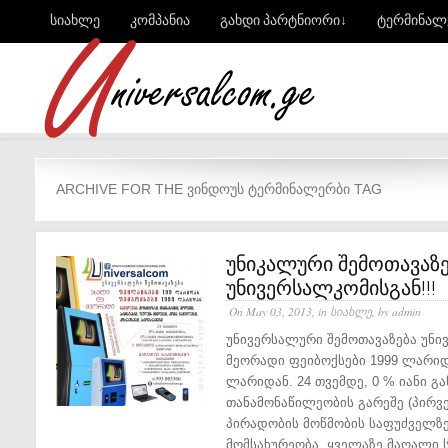
სიახლე
კომპანია
გახდი პარტნიორი↓
ტერმინალ
ARCHIVE FOR THE ᲕᲘᲜᲓᲝᲣᲡ ᲢᲔᲠᲛᲘᲜᲐᲚᲔᲠᲑᲘ TAG
უნიკალური შემოთავაზე
უნივერსალკომისგან!!!
On May 03, 2013, in
სიახლე
, by admin
უნივერსალური შემოთავაზება უნი
მეორადი ფეიბოქსები 1999 ლარიდ
ლარიდან. 24 თვემდე, 0 % იანი გა
თანამონაწილეობის გარეშე (პირვე
პირადობის მოწმობის საფუძველზე
მომსახურეობა. ყველაზე მაღალი ს