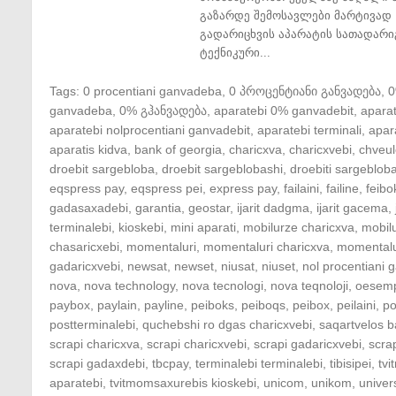
გაზარდე შემოსავლები მარტივად 
გადარიცხვის აპარატის სათადარი
ტექნიკური...
Tags:
0 procentiani ganvadeba
,
0 პროცენტიანი განვადება
,
ganvadeba
,
0% გჰანვადება
,
aparatebi 0% ganvadebit
,
apara
aparatebi nolprocentiani ganvadebit
,
aparatebi terminali
,
apar
aparatis kidva
,
bank of georgia
,
charicxva
,
charicxvebi
,
chveul
droebit sargebloba
,
droebit sargeblobashi
,
droebiti sargeblob
eqspress pay
,
eqspress pei
,
express pay
,
failaini
,
failine
,
feibo
gadasaxadebi
,
garantia
,
geostar
,
ijarit dadgma
,
ijarit gacema
,
terminalebi
,
kioskebi
,
mini aparati
,
mobilurze charicxva
,
mobil
chasaricxebi
,
momentaluri
,
momentaluri charicxva
,
momentalu
gadaricxvebi
,
newsat
,
newset
,
niusat
,
niuset
,
nol procentiani
nova
,
nova technology
,
nova tecnologi
,
nova teqnoloji
,
oesem
paybox
,
paylain
,
payline
,
peiboks
,
peiboqs
,
peibox
,
peilaini
,
po
postterminalebi
,
quchebshi ro dgas charicxvebi
,
saqartvelos b
scrapi charicxva
,
scrapi charicxvebi
,
scrapi gadaricxvebi
,
scra
scrapi gadaxdebi
,
tbcpay
,
terminalebi terminalebi
,
tibisipei
,
tv
aparatebi
,
tvitmomsaxurebis kioskebi
,
unicom
,
unikom
,
univer