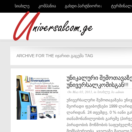
სიახლე
კომპანია
გახდი პარტნიორი↓
ტერმინალ
ARCHIVE FOR THE ᲘᲯᲐᲠᲘᲗ ᲒᲐᲪᲔᲛᲐ TAG
უნიკალური შემოთავაზე
უნივერსალკომისგან!!!
On May 03, 2013, in
სიახლე
, by admin
უნივერსალური შემოთავაზება უნი
მეორადი ფეიბოქსები 1999 ლარიდ
ლარიდან. 24 თვემდე, 0 % იანი გა
თანამონაწილეობის გარეშე (პირვე
პირადობის მოწმობის საფუძველზე
მომსახურეობა. ყველაზე მაღალი ს