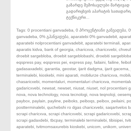
გაზარდე შემოსავლები მარტივად 
გადარიცხვის აპარატის სათადარი
ტექნიკური...
Tags:
0 procentiani ganvadeba
,
0 პროცენტიანი განვადება
,
ganvadeba
,
0% გჰანვადება
,
aparatebi 0% ganvadebit
,
apara
aparatebi nolprocentiani ganvadebit
,
aparatebi terminali
,
apar
aparatis kidva
,
bank of georgia
,
charicxva
,
charicxvebi
,
chveul
droebit sargebloba
,
droebit sargeblobashi
,
droebiti sargeblob
eqspress pay
,
eqspress pei
,
express pay
,
failaini
,
failine
,
feibo
gadasaxadebi
,
garantia
,
geostar
,
ijarit dadgma
,
ijarit gacema
,
terminalebi
,
kioskebi
,
mini aparati
,
mobilurze charicxva
,
mobil
chasaricxebi
,
momentaluri
,
momentaluri charicxva
,
momentalu
gadaricxvebi
,
newsat
,
newset
,
niusat
,
niuset
,
nol procentiani
nova
,
nova technology
,
nova tecnologi
,
nova teqnoloji
,
oesem
paybox
,
paylain
,
payline
,
peiboks
,
peiboqs
,
peibox
,
peilaini
,
po
postterminalebi
,
quchebshi ro dgas charicxvebi
,
saqartvelos b
scrapi charicxva
,
scrapi charicxvebi
,
scrapi gadaricxvebi
,
scra
scrapi gadaxdebi
,
tbcpay
,
terminalebi terminalebi
,
tibisipei
,
tv
aparatebi
,
tvitmomsaxurebis kioskebi
,
unicom
,
unikom
,
univer