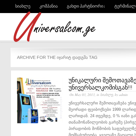
სიახლე
კომპანია
გახდი პარტნიორი↓
ტერმინალ
ARCHIVE FOR THE ᲘᲯᲐᲠᲘᲢ ᲓᲐᲓᲒᲛᲐ TAG
უნიკალური შემოთავაზე
უნივერსალკომისგან!!!
On May 03, 2013, in
სიახლე
, by admin
უნივერსალური შემოთავაზება უნი
მეორადი ფეიბოქსები 1999 ლარიდ
ლარიდან. 24 თვემდე, 0 % იანი გა
თანამონაწილეობის გარეშე (პირვე
პირადობის მოწმობის საფუძველზე
მომსახურეობა. ყველაზე მაღალი ს