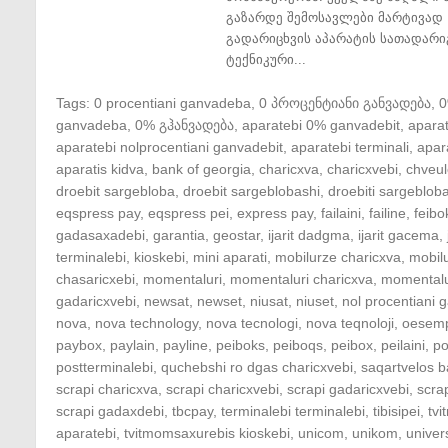
გაზარდე შემოსავლები მარტივად 
გადარიცხვის აპარატის სათადარი
ტექნიკური...
Tags:
0 procentiani ganvadeba
,
0 პროცენტიანი განვადება
,
ganvadeba
,
0% გჰანვადება
,
aparatebi 0% ganvadebit
,
apara
aparatebi nolprocentiani ganvadebit
,
aparatebi terminali
,
apar
aparatis kidva
,
bank of georgia
,
charicxva
,
charicxvebi
,
chveul
droebit sargebloba
,
droebit sargeblobashi
,
droebiti sargeblob
eqspress pay
,
eqspress pei
,
express pay
,
failaini
,
failine
,
feibo
gadasaxadebi
,
garantia
,
geostar
,
ijarit dadgma
,
ijarit gacema
,
terminalebi
,
kioskebi
,
mini aparati
,
mobilurze charicxva
,
mobil
chasaricxebi
,
momentaluri
,
momentaluri charicxva
,
momentalu
gadaricxvebi
,
newsat
,
newset
,
niusat
,
niuset
,
nol procentiani
nova
,
nova technology
,
nova tecnologi
,
nova teqnoloji
,
oesem
paybox
,
paylain
,
payline
,
peiboks
,
peiboqs
,
peibox
,
peilaini
,
po
postterminalebi
,
quchebshi ro dgas charicxvebi
,
saqartvelos b
scrapi charicxva
,
scrapi charicxvebi
,
scrapi gadaricxvebi
,
scra
scrapi gadaxdebi
,
tbcpay
,
terminalebi terminalebi
,
tibisipei
,
tv
aparatebi
,
tvitmomsaxurebis kioskebi
,
unicom
,
unikom
,
univer