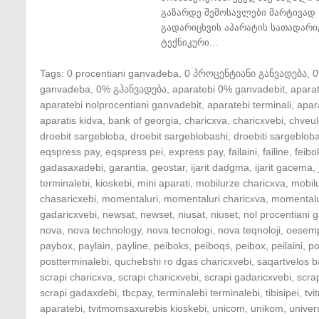
გაზარდე შემოსავლები მარტივად 
გადარიცხვის აპარატის სათადარი
ტექნიკური...
Tags:
0 procentiani ganvadeba
,
0 პროცენტიანი განვადება
,
ganvadeba
,
0% გჰანვადება
,
aparatebi 0% ganvadebit
,
apara
aparatebi nolprocentiani ganvadebit
,
aparatebi terminali
,
apar
aparatis kidva
,
bank of georgia
,
charicxva
,
charicxvebi
,
chveul
droebit sargebloba
,
droebit sargeblobashi
,
droebiti sargeblob
eqspress pay
,
eqspress pei
,
express pay
,
failaini
,
failine
,
feibo
gadasaxadebi
,
garantia
,
geostar
,
ijarit dadgma
,
ijarit gacema
,
terminalebi
,
kioskebi
,
mini aparati
,
mobilurze charicxva
,
mobil
chasaricxebi
,
momentaluri
,
momentaluri charicxva
,
momentalu
gadaricxvebi
,
newsat
,
newset
,
niusat
,
niuset
,
nol procentiani
nova
,
nova technology
,
nova tecnologi
,
nova teqnoloji
,
oesem
paybox
,
paylain
,
payline
,
peiboks
,
peiboqs
,
peibox
,
peilaini
,
po
postterminalebi
,
quchebshi ro dgas charicxvebi
,
saqartvelos b
scrapi charicxva
,
scrapi charicxvebi
,
scrapi gadaricxvebi
,
scra
scrapi gadaxdebi
,
tbcpay
,
terminalebi terminalebi
,
tibisipei
,
tv
aparatebi
,
tvitmomsaxurebis kioskebi
,
unicom
,
unikom
,
univer