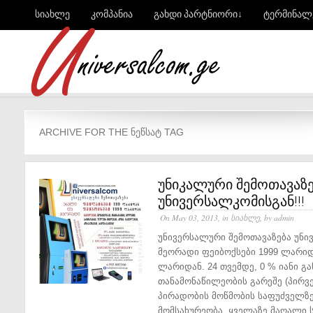
სიახლე
კომპანია
გახდი პარტნიორი↓
ტერმინალ
ARCHIVE FOR THE ᲜᲔᲬᲡᲐᲢ TAG
უნიკალური შემოთავაზე
უნივერსალკომისგან!!!
On May 03, 2013, in
სიახლე
, by admin
უნივერსალური შემოთავაზება უნი
მეორადი ფეიბოქსები 1999 ლარიდ
ლარიდან. 24 თვემდე, 0 % იანი გა
თანამონაწილეობის გარეშე (პირვე
პირადობის მოწმობის საფუძველზე
მომსახურეობა. ყველაზე მაღალი ს