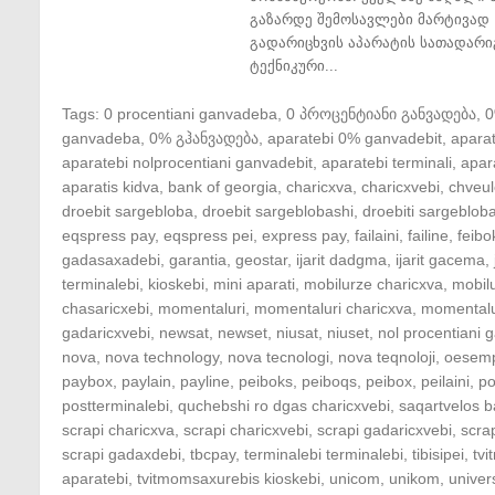
გაზარდე შემოსავლები მარტივად 
გადარიცხვის აპარატის სათადარი
ტექნიკური...
Tags:
0 procentiani ganvadeba
,
0 პროცენტიანი განვადება
,
ganvadeba
,
0% გჰანვადება
,
aparatebi 0% ganvadebit
,
apara
aparatebi nolprocentiani ganvadebit
,
aparatebi terminali
,
apar
aparatis kidva
,
bank of georgia
,
charicxva
,
charicxvebi
,
chveul
droebit sargebloba
,
droebit sargeblobashi
,
droebiti sargeblob
eqspress pay
,
eqspress pei
,
express pay
,
failaini
,
failine
,
feibo
gadasaxadebi
,
garantia
,
geostar
,
ijarit dadgma
,
ijarit gacema
,
terminalebi
,
kioskebi
,
mini aparati
,
mobilurze charicxva
,
mobil
chasaricxebi
,
momentaluri
,
momentaluri charicxva
,
momentalu
gadaricxvebi
,
newsat
,
newset
,
niusat
,
niuset
,
nol procentiani
nova
,
nova technology
,
nova tecnologi
,
nova teqnoloji
,
oesem
paybox
,
paylain
,
payline
,
peiboks
,
peiboqs
,
peibox
,
peilaini
,
po
postterminalebi
,
quchebshi ro dgas charicxvebi
,
saqartvelos b
scrapi charicxva
,
scrapi charicxvebi
,
scrapi gadaricxvebi
,
scra
scrapi gadaxdebi
,
tbcpay
,
terminalebi terminalebi
,
tibisipei
,
tv
aparatebi
,
tvitmomsaxurebis kioskebi
,
unicom
,
unikom
,
univer