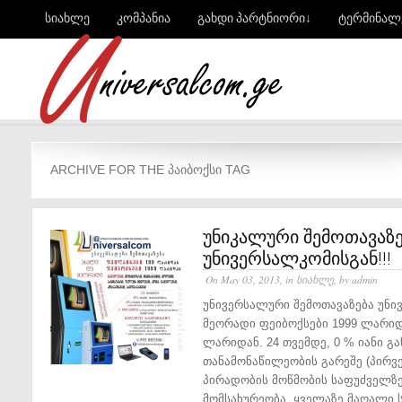
სიახლე
კომპანია
გახდი პარტნიორი↓
ტერმინალ
ARCHIVE FOR THE ᲞᲐᲘᲑᲝᲥᲡᲘ TAG
უნიკალური შემოთავაზე
უნივერსალკომისგან!!!
On May 03, 2013, in
სიახლე
, by admin
უნივერსალური შემოთავაზება უნი
მეორადი ფეიბოქსები 1999 ლარიდ
ლარიდან. 24 თვემდე, 0 % იანი გა
თანამონაწილეობის გარეშე (პირვე
პირადობის მოწმობის საფუძველზე
მომსახურეობა. ყველაზე მაღალი ს