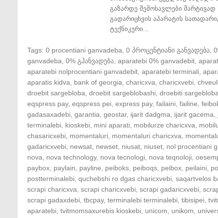
გაზარდე შემოსავლები მარტივად 
გადარიცხვის აპარატის სათადარი
ტექნიკური...
Tags:
0 procentiani ganvadeba
,
0 პროცენტიანი განვადება
,
ganvadeba
,
0% გჰანვადება
,
aparatebi 0% ganvadebit
,
apara
aparatebi nolprocentiani ganvadebit
,
aparatebi terminali
,
apar
aparatis kidva
,
bank of georgia
,
charicxva
,
charicxvebi
,
chveul
droebit sargebloba
,
droebit sargeblobashi
,
droebiti sargeblob
eqspress pay
,
eqspress pei
,
express pay
,
failaini
,
failine
,
feibo
gadasaxadebi
,
garantia
,
geostar
,
ijarit dadgma
,
ijarit gacema
,
terminalebi
,
kioskebi
,
mini aparati
,
mobilurze charicxva
,
mobil
chasaricxebi
,
momentaluri
,
momentaluri charicxva
,
momentalu
gadaricxvebi
,
newsat
,
newset
,
niusat
,
niuset
,
nol procentiani
nova
,
nova technology
,
nova tecnologi
,
nova teqnoloji
,
oesem
paybox
,
paylain
,
payline
,
peiboks
,
peiboqs
,
peibox
,
peilaini
,
po
postterminalebi
,
quchebshi ro dgas charicxvebi
,
saqartvelos b
scrapi charicxva
,
scrapi charicxvebi
,
scrapi gadaricxvebi
,
scra
scrapi gadaxdebi
,
tbcpay
,
terminalebi terminalebi
,
tibisipei
,
tv
aparatebi
,
tvitmomsaxurebis kioskebi
,
unicom
,
unikom
,
univer