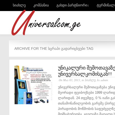
სიახლე
კომპანია
გახდი პარტნიორი↓
ტერმინალ
ARCHIVE FOR THE ᲡᲪᲠᲐᲞᲘ ᲒᲐᲓᲐᲠᲘᲪᲮᲕᲔᲑᲘ TAG
უნიკალური შემოთავაზე
უნივერსალკომისგან!!!
On May 03, 2013, in
სიახლე
, by admin
უნივერსალური შემოთავაზება უნი
მეორადი ფეიბოქსები 1999 ლარიდ
ლარიდან. 24 თვემდე, 0 % იანი გა
თანამონაწილეობის გარეშე (პირვე
პირადობის მოწმობის საფუძველზე
მომსახურეობა. ყველაზე მაღალი ს