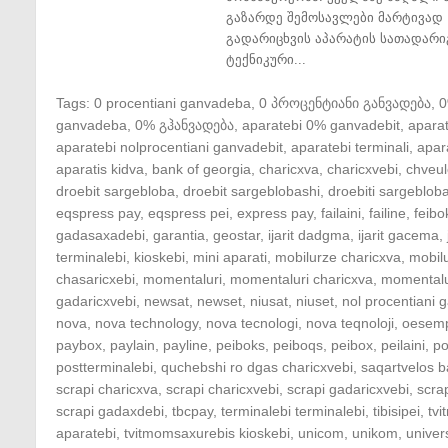
გაზარდე შემოსავლები მარტივად 
გადარიცხვის აპარატის სათადარი
ტექნიკური...
Tags:
0 procentiani ganvadeba
,
0 პროცენტიანი განვადება
,
ganvadeba
,
0% გჰანვადება
,
aparatebi 0% ganvadebit
,
apara
aparatebi nolprocentiani ganvadebit
,
aparatebi terminali
,
apar
aparatis kidva
,
bank of georgia
,
charicxva
,
charicxvebi
,
chveul
droebit sargebloba
,
droebit sargeblobashi
,
droebiti sargeblob
eqspress pay
,
eqspress pei
,
express pay
,
failaini
,
failine
,
feibo
gadasaxadebi
,
garantia
,
geostar
,
ijarit dadgma
,
ijarit gacema
,
terminalebi
,
kioskebi
,
mini aparati
,
mobilurze charicxva
,
mobil
chasaricxebi
,
momentaluri
,
momentaluri charicxva
,
momentalu
gadaricxvebi
,
newsat
,
newset
,
niusat
,
niuset
,
nol procentiani
nova
,
nova technology
,
nova tecnologi
,
nova teqnoloji
,
oesem
paybox
,
paylain
,
payline
,
peiboks
,
peiboqs
,
peibox
,
peilaini
,
po
postterminalebi
,
quchebshi ro dgas charicxvebi
,
saqartvelos b
scrapi charicxva
,
scrapi charicxvebi
,
scrapi gadaricxvebi
,
scra
scrapi gadaxdebi
,
tbcpay
,
terminalebi terminalebi
,
tibisipei
,
tv
aparatebi
,
tvitmomsaxurebis kioskebi
,
unicom
,
unikom
,
univer